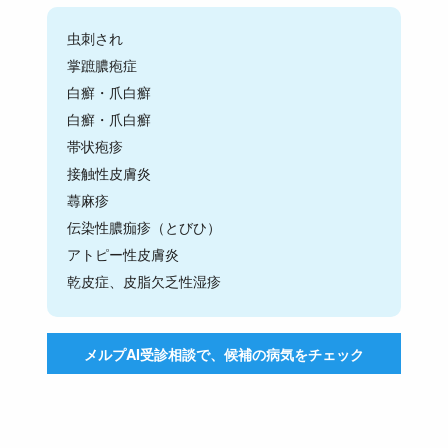
虫刺され
掌蹠膿疱症
白癬・爪白癬
白癬・爪白癬
帯状疱疹
接触性皮膚炎
蕁麻疹
伝染性膿痂疹（とびひ）
アトピー性皮膚炎
乾皮症、皮脂欠乏性湿疹
メルプAI受診相談で、候補の病気をチェック