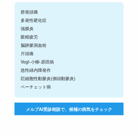
群発頭痛
多発性硬化症
強膜炎
眼精疲労
脳静脈洞血栓
片頭痛
Vogt-小柳-原田病
急性緑内障発作
巨細胞性動脈炎(側頭動脈炎)
ベーチェット病
メルプAI受診相談で、候補の病気をチェック